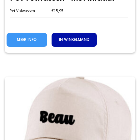
Pet Volwassen
€15,95
IN WINKELMAND
MEER INFO