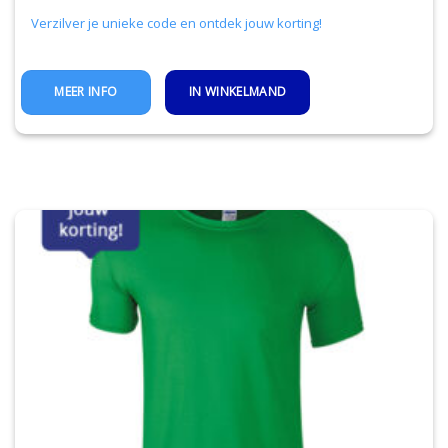
Verzilver je unieke code en ontdek jouw korting!
IN WINKELMAND
MEER INFO