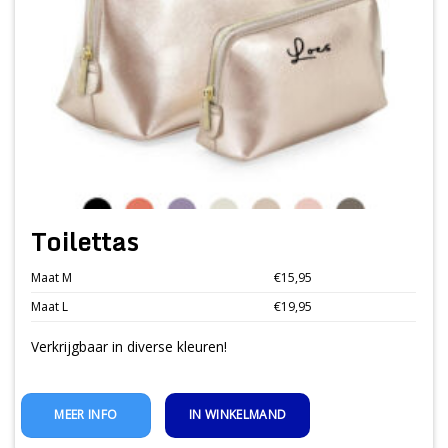
Toilettas
Maat M
€15,95
Maat L
€19,95
Verkrijgbaar in diverse kleuren!
IN WINKELMAND
MEER INFO