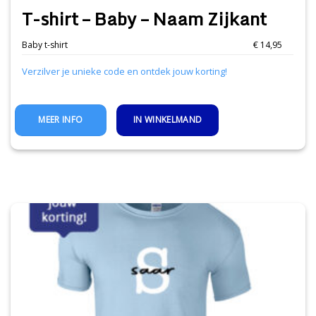
T-shirt – Baby – Naam Zijkant
Baby t-shirt
€ 14,95
Verzilver je unieke code en ontdek jouw korting!
IN WINKELMAND
MEER INFO