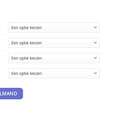
ntal
ELMAND