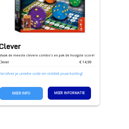
Clever
Maak de meeste clevere combo's en pak de hoogste score!
Clever
€ 14,99
Verzilver je unieke code en ontdek jouw korting!
MEER INFORMATIE
MEER INFO