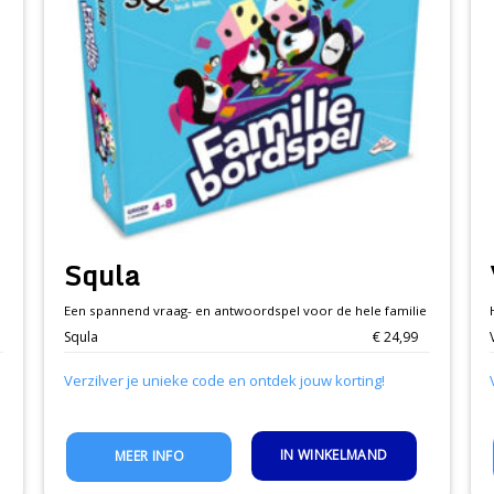
Squla
Een spannend vraag- en antwoordspel voor de hele familie
Squla
€ 24,99
Verzilver je unieke code en ontdek jouw korting!
IN WINKELMAND
MEER INFO