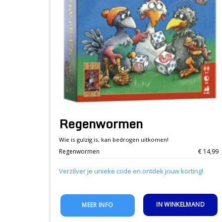
Regenwormen
Wie is gulzig is, kan bedrogen uitkomen!
Regenwormen
€ 14,99
Verzilver je unieke code en ontdek jouw korting!
IN WINKELMAND
MEER INFO