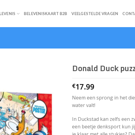
ELEVENIS
BELEVENISKAART B2B
VEELGESTELDE VRAGEN
CONT
Donald Duck puzz
17.99
€
Neem een sprong in het diep
water valt!
In Duckstad kan zelfs een z
een beetje denksport kun j
je klaar met alle stukjes? 