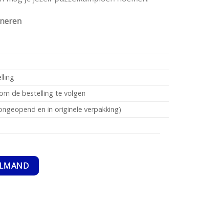
rneren
lling
om de bestelling te volgen
ngeopend en in originele verpakking)
antal
ELMAND