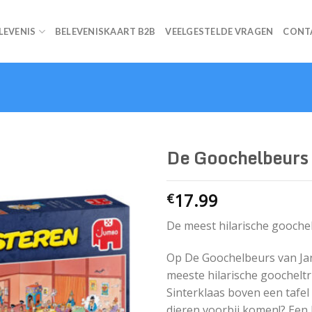
ELEVENIS
BELEVENISKAART B2B
VEELGESTELDE VRAGEN
CONT
De Goochelbeurs
17.99
€
De meest hilarische gooche
Op De Goochelbeurs van Jan
meeste hilarische goochelt
Sinterklaas boven een tafel
dieren voorbij komen!? Een b