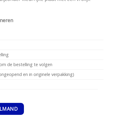
rneren
lling
om de bestelling te volgen
ngeopend en in originele verpakking)
ELMAND