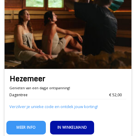
Hezemeer
Genieten van een dagje ontspanning!
Dagentree
€ 52,00
Verzilver je unieke code en ontdek jouw korting!
IN WINKELMAND
MEER INFO