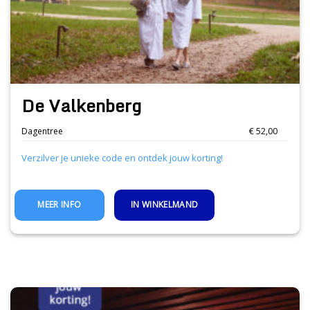
De Valkenberg
Dagentree
€ 52,00
Verzilver je unieke code en ontdek jouw korting!
IN WINKELMAND
MEER INFO