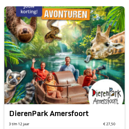
DierenPark Amersfoort
3 t/m 12 jaar
€ 27,50