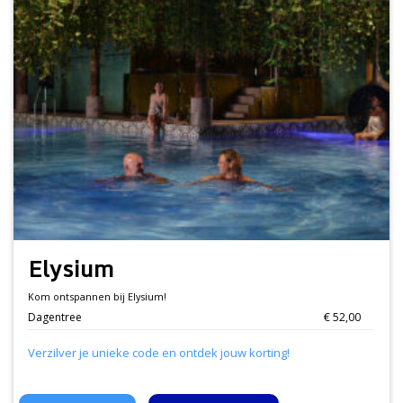
Elysium
Kom ontspannen bij Elysium!
Dagentree
€ 52,00
Verzilver je unieke code en ontdek jouw korting!