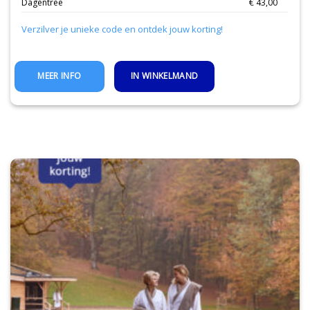
Dagentree
€ 43,00
Verzilver je unieke code en ontdek jouw korting!
IN WINKELMAND
MEER INFO