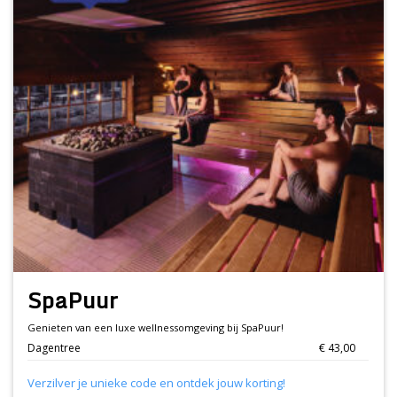
SpaPuur
Genieten van een luxe wellnessomgeving bij SpaPuur!
Dagentree
€ 43,00
Verzilver je unieke code en ontdek jouw korting!