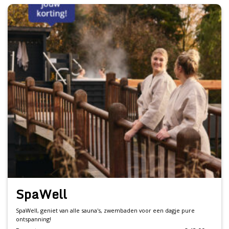
SpaWell
SpaWell, geniet van alle sauna's, zwembaden voor een dagje pure
ontspanning!