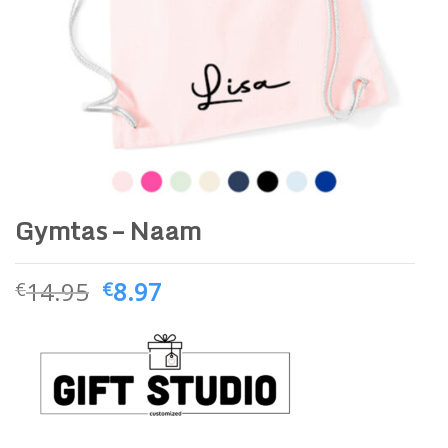
Gymtas – Naam
14.95
8.97
€
€