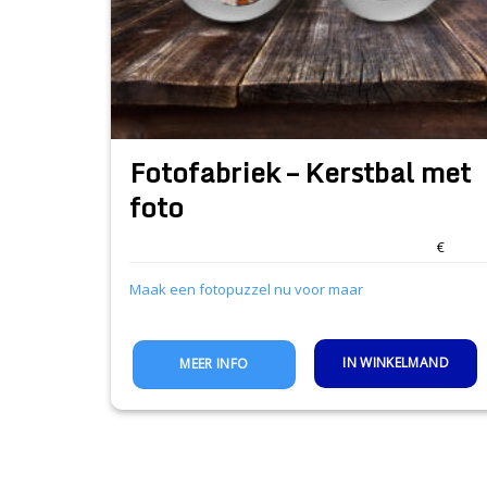
Fotofabriek – Kerstbal met
foto
€
Maak een fotopuzzel nu voor maar
IN WINKELMAND
MEER INFO