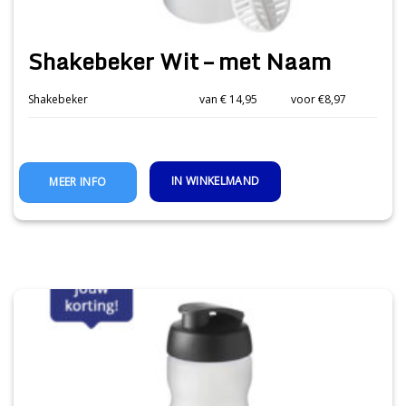
Shakebeker Wit – met Naam
Shakebeker
van € 14,95
voor €8,97
IN WINKELMAND
MEER INFO