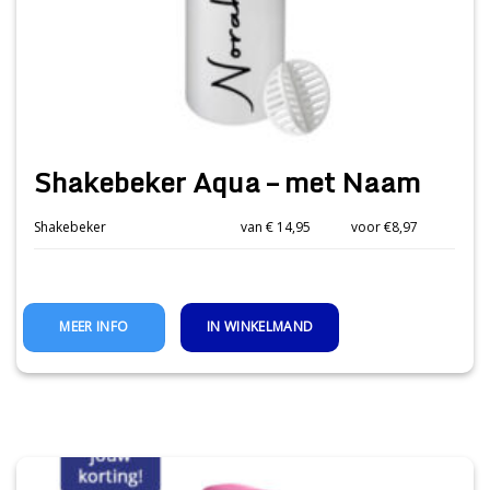
Shakebeker Aqua – met Naam
Shakebeker
van € 14,95
voor €8,97
IN WINKELMAND
MEER INFO